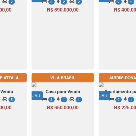
2
3
2
2
2
1
00,00
R$ 690.000,00
R$ 400.00
E ATTALA
VILA BRASIL
JARDIM DONA
 Venda
Casa para Venda
Apartamento p
JAU
JAU
5
3
1
1
2
1
00,00
R$ 650.000,00
R$ 225.00