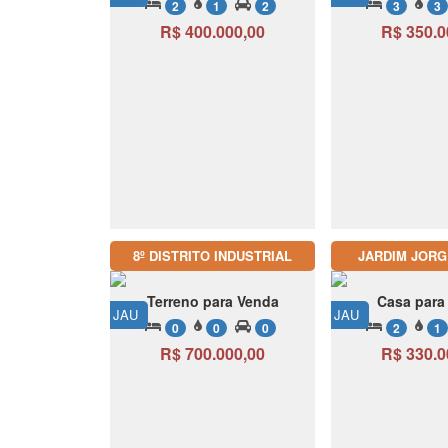
2
1
2
3
3
R$ 400.000,00
R$ 350.0
8º DISTRITO INDUSTRIAL
JARDIM JORG
Terreno para Venda
Casa para
JAU
JAU
0
0
0
2
1
R$ 700.000,00
R$ 330.0