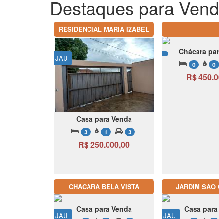
Destaques para Ven
RESIDENCIAL MARIA IZABEL
Chácara pa
JAU
0
0
R$ 450.0
Casa para Venda
3
1
3
R$ 250.000,00
CHACARA BELA VISTA
JARDIM SAO
Casa para Venda
Casa para
JAU
JAU