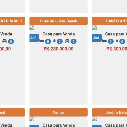
DO PINHAL I
Cilas de Lucio Bauab
SANTO AN
 Venda
Casa para Venda
Casa para 
Jaú
Jaú
0
0
0
0
0
0
00,00
R$ 280.000,00
R$ 300.00
asil
Centro
Jardim Bela
 Venda
Casa para Venda
Casa para 