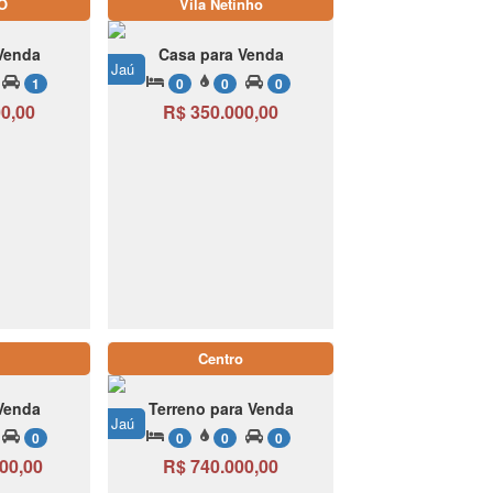
O
Vila Netinho
Venda
Casa para Venda
Jaú
1
0
0
0
0,00
R$ 350.000,00
Centro
Venda
Terreno para Venda
Jaú
0
0
0
0
00,00
R$ 740.000,00