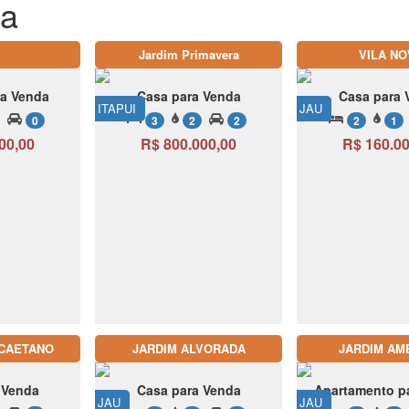
da
Jardim Primavera
VILA NO
ra Venda
Casa para Venda
Casa para 
ITAPUI
JAU
0
3
2
2
2
1
00,00
R$ 800.000,00
R$ 160.00
 CAETANO
JARDIM ALVORADA
JARDIM AM
 Venda
Casa para Venda
Apartamento p
JAU
JAU