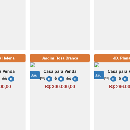
a Helena
Jardim Rosa Branca
JD. Plana
ra Venda
Casa para Venda
Casa para 
Jaú
Jaú
0
0
0
0
0
0
00,00
R$ 300.000,00
R$ 296.00